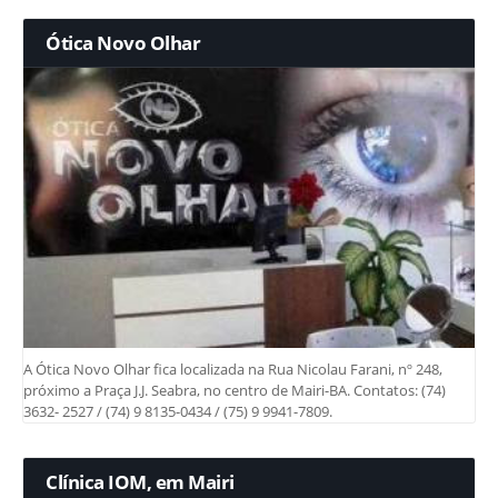
Ótica Novo Olhar
A Ótica Novo Olhar fica localizada na Rua Nicolau Farani, nº 248,
próximo a Praça J.J. Seabra, no centro de Mairi-BA. Contatos: (74)
3632- 2527 / (74) 9 8135-0434 / (75) 9 9941-7809.
Clínica IOM, em Mairi