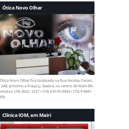
Ótica Novo Olhar
Ótica Novo Olhar fica localizada na Rua Nicolau Farani,
 248, próximo a Praça J.J. Seabra, no centro de Mairi-BA.
ntatos: (74) 3632- 2527 / (74) 9 8135-0434 / (75) 9 9941-
09.
Clínica IOM, em Mairi