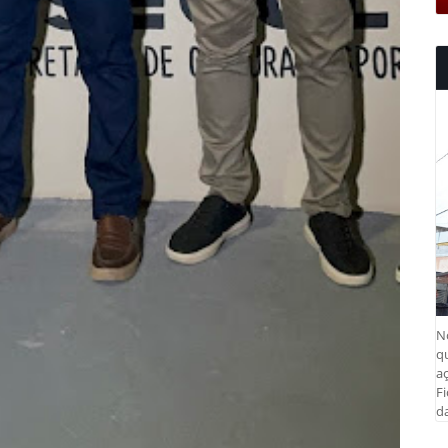
N
q
aç
Fi
da