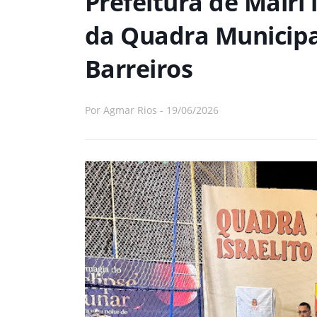
Prefeitura de Mairi
da Quadra Municipal
Barreiros
Por
Agmar Rios
-
19/06/2026