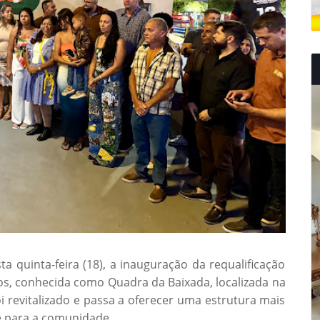
sta quinta-feira (18), a inauguração da requalificação
ros, conhecida como Quadra da Baixada, localizada na
oi revitalizado e passa a oferecer uma estrutura mais
e para a comunidade.