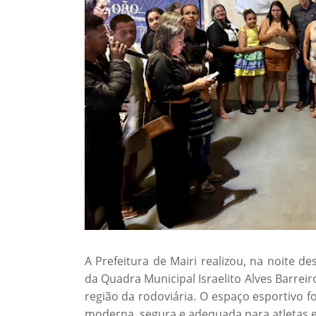
A Prefeitura de Mairi realizou, na noite de
da Quadra Municipal Israelito Alves Barrei
região da rodoviária. O espaço esportivo f
moderna, segura e adequada para atletas 