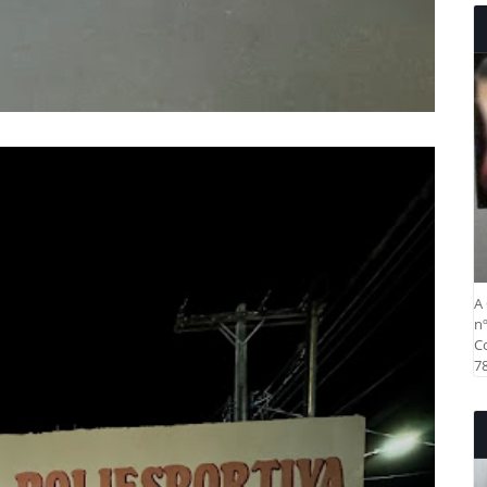
A 
nº
Co
78