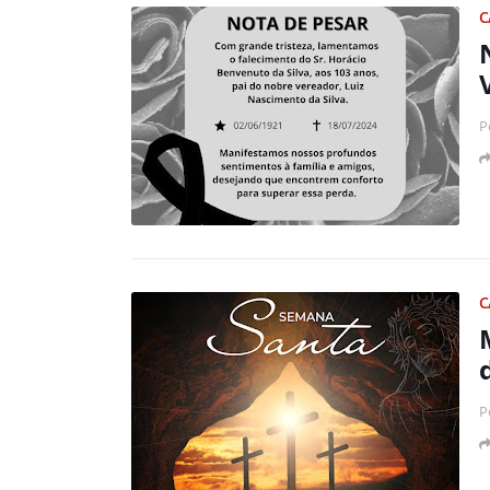
C
P
C
P