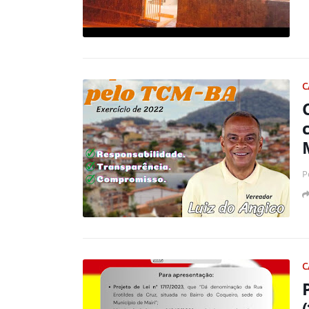
C
P
C