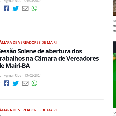
or
Agmar Rios
-
04/03/2024
@
ma
mu
ÂMARA DE VEREADORES DE MAIRI
Sessão Solene de abertura dos
trabalhos na Câmara de Vereadores
de Mairi-BA
or
Agmar Rios
-
15/02/2024
ÂMARA DE VEREADORES DE MAIRI
Se