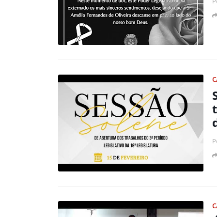
P
C
P
C