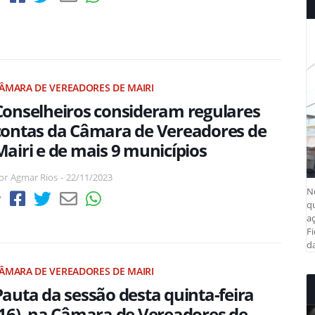
ÂMARA DE VEREADORES DE MAIRI
Conselheiros consideram regulares
contas da Câmara de Vereadores de
Mairi e de mais 9 municípios
or
Agmar Rios
-
22/11/2023
N
q
aç
Fi
da
ÂMARA DE VEREADORES DE MAIRI
Pauta da sessão desta quinta-feira
(16), na Câmara de Vereadores de