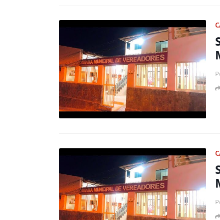
C
P
C
P