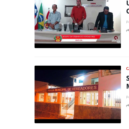
P
C
P