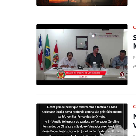
C
P
C