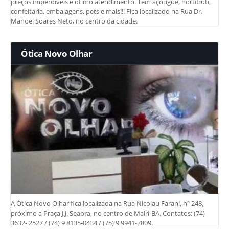
preços imperdíveis e ótimo atendimento. Tem açougue, hortifruti,
confeitaria, embalagens, pets e mais!!! Fica localizado na Rua Dr.
Manoel Soares Neto, no centro da cidade.
Ótica Novo Olhar
A Ótica Novo Olhar fica localizada na Rua Nicolau Farani, nº 248,
próximo a Praça J.J. Seabra, no centro de Mairi-BA. Contatos: (74)
3632- 2527 / (74) 9 8135-0434 / (75) 9 9941-7809.