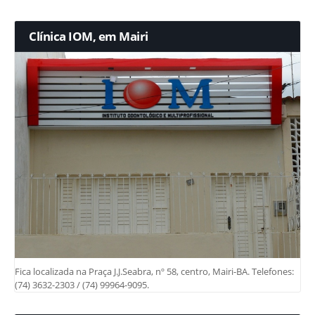
Clínica IOM, em Mairi
Fica localizada na Praça J.J.Seabra, nº 58, centro, Mairi-BA. Telefones:
(74) 3632-2303 / (74) 99964-9095.