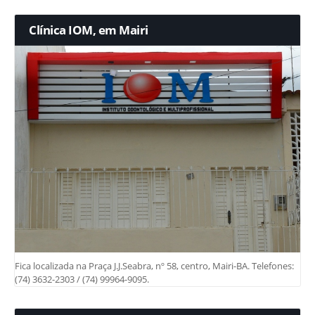
Clínica IOM, em Mairi
Fica localizada na Praça J.J.Seabra, nº 58, centro, Mairi-BA. Telefones:
(74) 3632-2303 / (74) 99964-9095.