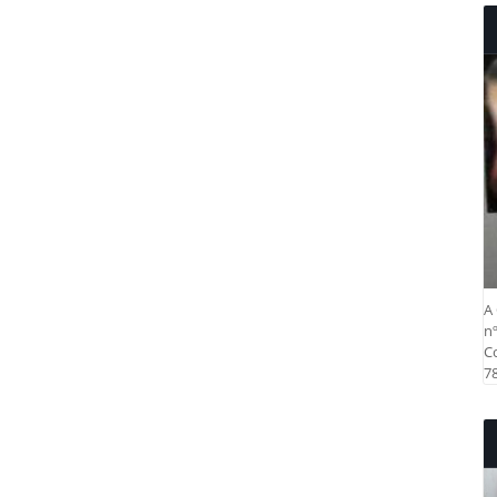
A 
nº
Co
78