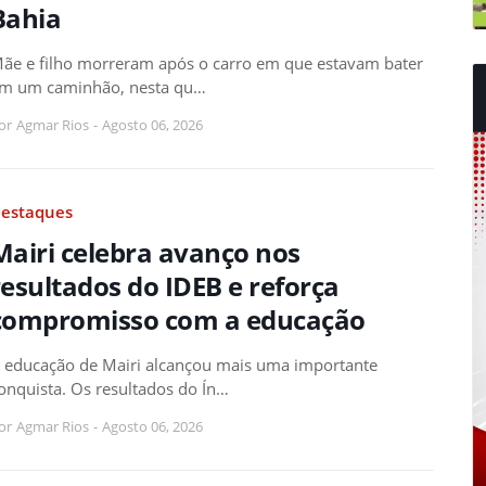
Bahia
ãe e filho morreram após o carro em que estavam bater
m um caminhão, nesta qu…
or
Agmar Rios
-
Agosto 06, 2026
estaques
Mairi celebra avanço nos
resultados do IDEB e reforça
compromisso com a educação
 educação de Mairi alcançou mais uma importante
onquista. Os resultados do Ín…
or
Agmar Rios
-
Agosto 06, 2026