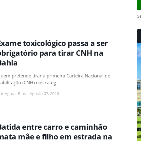
Se
Exame toxicológico passa a ser
obrigatório para tirar CNH na
Bahia
uem pretende tirar a primeira Carteira Nacional de
abilitação (CNH) nas categ…
or
Agmar Rios
-
Agosto 07, 2026
Batida entre carro e caminhão
mata mãe e filho em estrada na