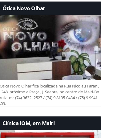
Ótica Novo Olhar
Ótica Novo Olhar fica localizada na Rua Nicolau Farani,
 248, próximo a Praça J.J. Seabra, no centro de Mairi-BA.
ntatos: (74) 3632- 2527 / (74) 9 8135-0434 / (75) 9 9941-
09.
Clínica IOM, em Mairi