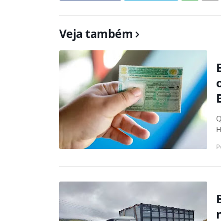
Veja também
Q
H
P