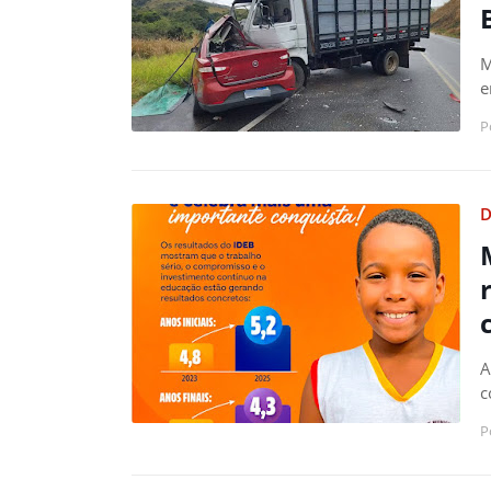
M
e
P
D
A
c
P