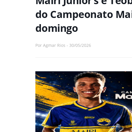
Mairi Júnior’s e Teo
do Campeonato Mair
domingo
Por
Agmar Rios
-
30/05/2026