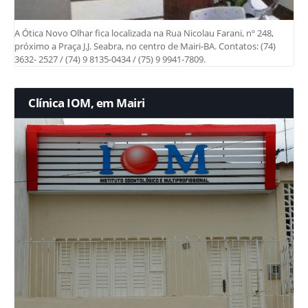
A Ótica Novo Olhar fica localizada na Rua Nicolau Farani, nº 248,
próximo a Praça J.J. Seabra, no centro de Mairi-BA. Contatos: (74)
3632- 2527 / (74) 9 8135-0434 / (75) 9 9941-7809.
Clínica IOM, em Mairi