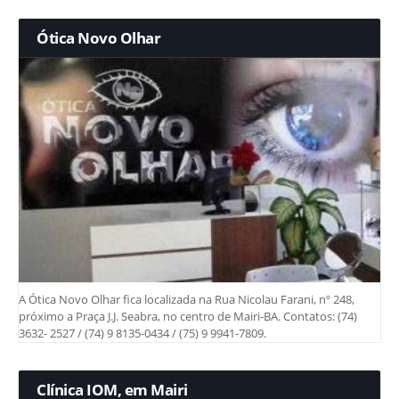
Ótica Novo Olhar
A Ótica Novo Olhar fica localizada na Rua Nicolau Farani, nº 248,
próximo a Praça J.J. Seabra, no centro de Mairi-BA. Contatos: (74)
3632- 2527 / (74) 9 8135-0434 / (75) 9 9941-7809.
Clínica IOM, em Mairi