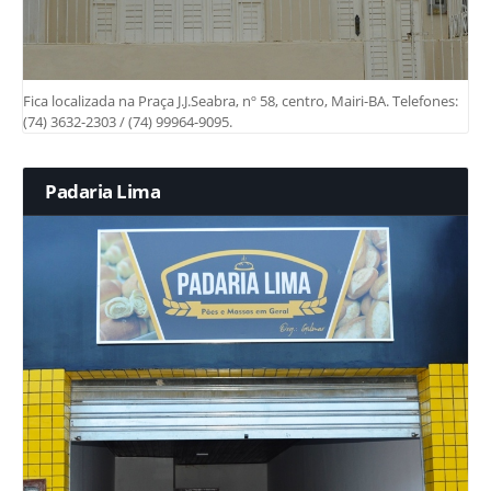
Fica localizada na Praça J.J.Seabra, nº 58, centro, Mairi-BA. Telefones:
(74) 3632-2303 / (74) 99964-9095.
Padaria Lima