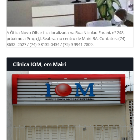
A Ótica Novo Olhar fica localizada na Rua Nicolau Farani, nº 248,
próximo a Praça J.J. Seabra, no centro de Mairi-BA. Contatos: (74)
3632- 2527 / (74) 9 8135-0434 / (75) 9 9941-7809.
Clínica IOM, em Mairi