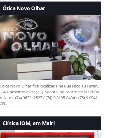
Ótica Novo Olhar
Ótica Novo Olhar fica localizada na Rua Nicolau Farani,
 248, próximo a Praça J.J. Seabra, no centro de Mairi-BA.
ntatos: (74) 3632- 2527 / (74) 9 8135-0434 / (75) 9 9941-
09.
Clínica IOM, em Mairi