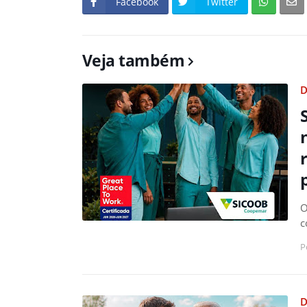
Facebook
Twitter
Veja também
D
O
c
P
D