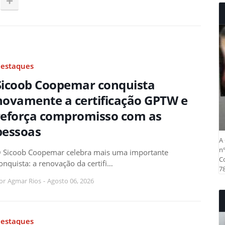
estaques
Sicoob Coopemar conquista
novamente a certificação GPTW e
reforça compromisso com as
pessoas
A 
nº
 Sicoob Coopemar celebra mais uma importante
Co
onquista: a renovação da certifi…
78
or
Agmar Rios
-
Agosto 06, 2026
estaques