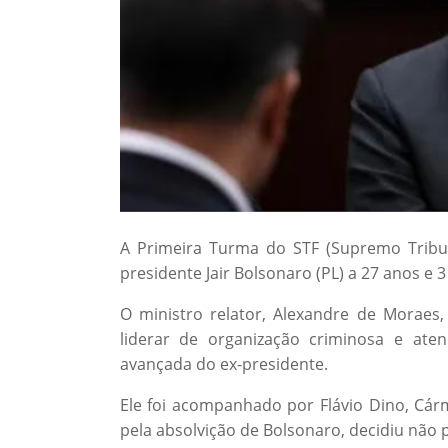
A Primeira Turma do STF (Supremo Tribuna
presidente Jair Bolsonaro (PL) a 27 anos e 
O ministro relator, Alexandre de Moraes
liderar de organização criminosa e at
avançada do ex-presidente.
Ele foi acompanhado por Flávio Dino, Cárm
pela absolvição de Bolsonaro, decidiu não p