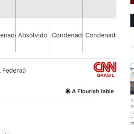
N
q
aç
Fi
da