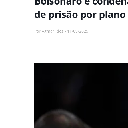
Bolsonaro é conden
de prisão por plano
Por
Agmar Rios
-
11/09/2025