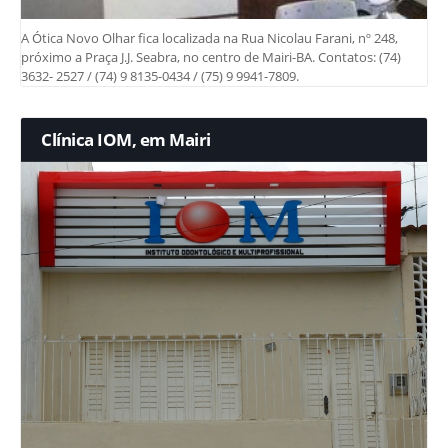
A Ótica Novo Olhar fica localizada na Rua Nicolau Farani, nº 248,
próximo a Praça J.J. Seabra, no centro de Mairi-BA. Contatos: (74)
3632- 2527 / (74) 9 8135-0434 / (75) 9 9941-7809.
Clínica IOM, em Mairi