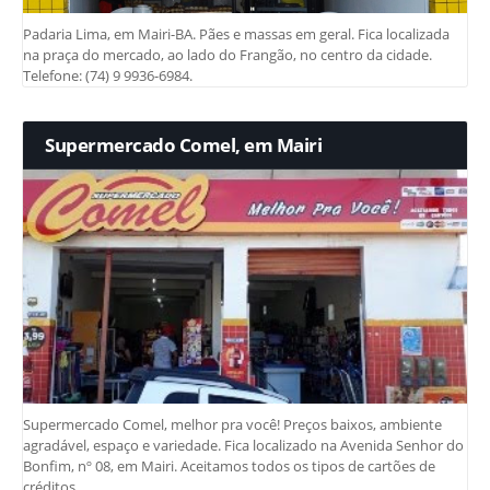
Padaria Lima, em Mairi-BA. Pães e massas em geral. Fica localizada
na praça do mercado, ao lado do Frangão, no centro da cidade.
Telefone: (74) 9 9936-6984.
Supermercado Comel, em Mairi
Supermercado Comel, melhor pra você! Preços baixos, ambiente
agradável, espaço e variedade. Fica localizado na Avenida Senhor do
Bonfim, nº 08, em Mairi. Aceitamos todos os tipos de cartões de
créditos.