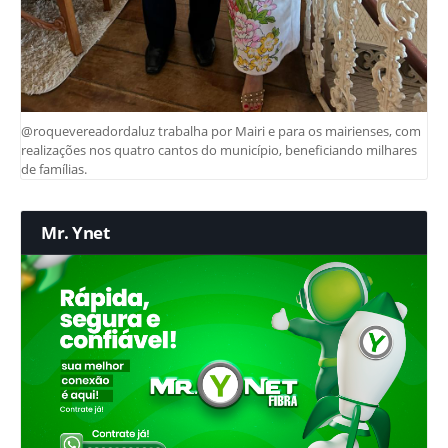
@roquevereadordaluz trabalha por Mairi e para os mairienses, com
realizações nos quatro cantos do município, beneficiando milhares
de famílias.
Mr. Ynet