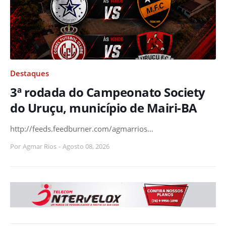
Destaques
3ª rodada do Campeonato Society
do Uruçu, município de Mairi-BA
http://feeds.feedburner.com/agmarrios…
Por
Agmar Rios
-
Agosto 08, 2026