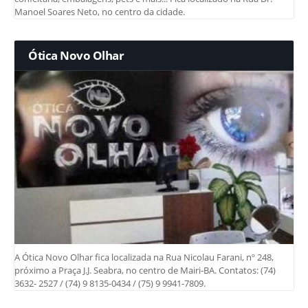
Manoel Soares Neto, no centro da cidade.
Ótica Novo Olhar
A Ótica Novo Olhar fica localizada na Rua Nicolau Farani, nº 248,
próximo a Praça J.J. Seabra, no centro de Mairi-BA. Contatos: (74)
3632- 2527 / (74) 9 8135-0434 / (75) 9 9941-7809.