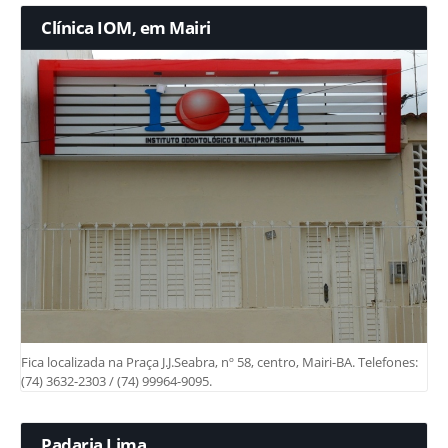
Clínica IOM, em Mairi
Fica localizada na Praça J.J.Seabra, nº 58, centro, Mairi-BA. Telefones:
(74) 3632-2303 / (74) 99964-9095.
Padaria Lima