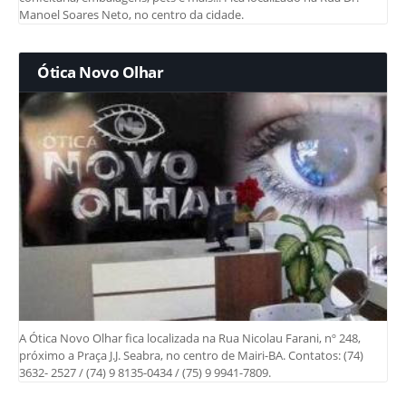
Manoel Soares Neto, no centro da cidade.
Ótica Novo Olhar
A Ótica Novo Olhar fica localizada na Rua Nicolau Farani, nº 248,
próximo a Praça J.J. Seabra, no centro de Mairi-BA. Contatos: (74)
3632- 2527 / (74) 9 8135-0434 / (75) 9 9941-7809.