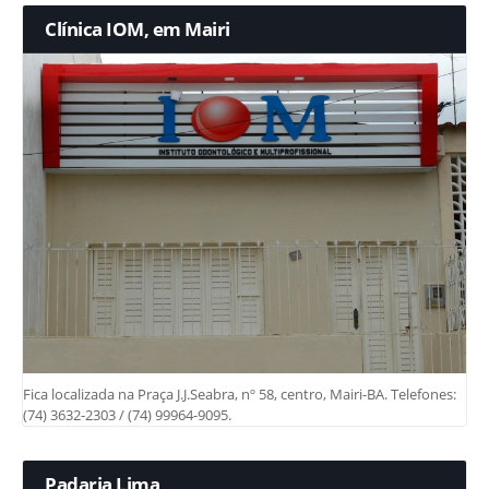
Clínica IOM, em Mairi
Fica localizada na Praça J.J.Seabra, nº 58, centro, Mairi-BA. Telefones:
(74) 3632-2303 / (74) 99964-9095.
Padaria Lima