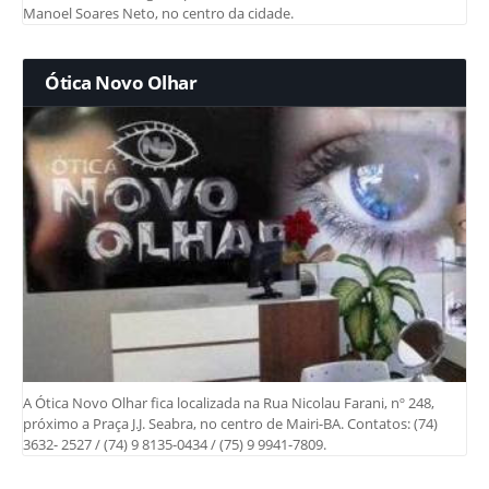
Manoel Soares Neto, no centro da cidade.
Ótica Novo Olhar
A Ótica Novo Olhar fica localizada na Rua Nicolau Farani, nº 248,
próximo a Praça J.J. Seabra, no centro de Mairi-BA. Contatos: (74)
3632- 2527 / (74) 9 8135-0434 / (75) 9 9941-7809.