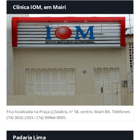
Clínica IOM, em Mairi
Fica localizada na Praça J.J.Seabra, nº 58, centro, Mairi-BA. Telefones:
(74) 3632-2303 / (74) 99964-9095.
Padaria Lima