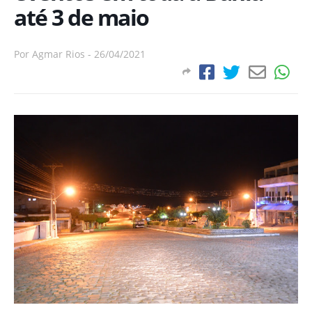
até 3 de maio
Por
Agmar Rios
-
26/04/2021