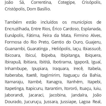
João Sá, Correntina, Cotegipe, Crisópolis,
Cristópolis, Dom Basílio.
Também estão incluídos os municípios de
Encruzilhada, Entre Rios, Érico Cardoso, Esplanada,
Eunápolis, Fátima, Feira da Mata, Firmino Alves,
Formosa do Rio Preto, Gentio do Ouro, Guajeru,
Guanambi, Guaratinga , Heliópolis, Iaçu, Ibiassucê,
Ibicoara, Ibicuí, Ibipeba, Ibipitanga, Ibiquera,
Ibirapuã, Ibitiara, Ibititá, Ibotirama, Igaporã, Iguaí,
Inhambupe, Ipupiara, Iraquara, Irecê, Itabela,
Itaberaba, Itaetê, Itagimirim, Itaguaçu da Bahia,
Itamaraju, Itambé, Itanagra, Itanhém, Itapebi,
Itapetinga, Itapicuru, Itarantim, Itororó, Ituaçu, Iuiu,
Jaborandi, Jacaraci, Jacobina, Jandaíra, João
Dourado, Jucuruçu, Jussara, Jussiape, Lagoa Real,