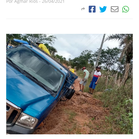
Por
Agmar Rios
-
26/04/2021