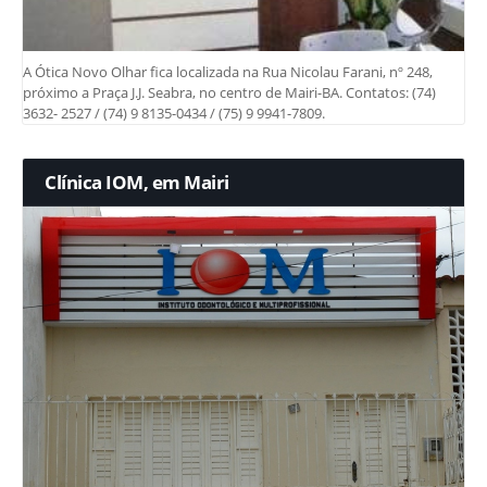
A Ótica Novo Olhar fica localizada na Rua Nicolau Farani, nº 248,
próximo a Praça J.J. Seabra, no centro de Mairi-BA. Contatos: (74)
3632- 2527 / (74) 9 8135-0434 / (75) 9 9941-7809.
Clínica IOM, em Mairi