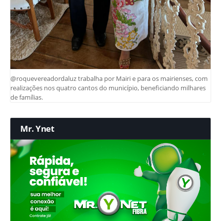
@roquevereadordaluz trabalha por Mairi e para os mairienses, com
realizações nos quatro cantos do município, beneficiando milhares
de famílias.
Mr. Ynet