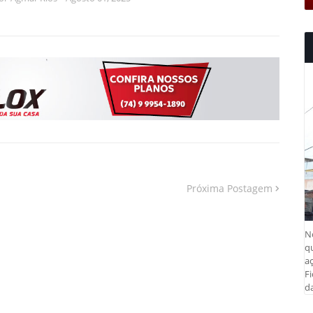
Próxima Postagem
N
q
aç
Fi
da