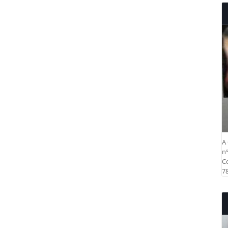
A 
nº
Co
78