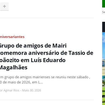
Se
niversariantes
Grupo de amigos de Mairi
comemora aniversário de Tassio de
Joãozito em Luís Eduardo
Magalhães
m grupo de amigos mairienses se reuniu neste sábado ,
0 de maio de 2026, em L…
or
Agmar Rios
-
Maio 30, 2026