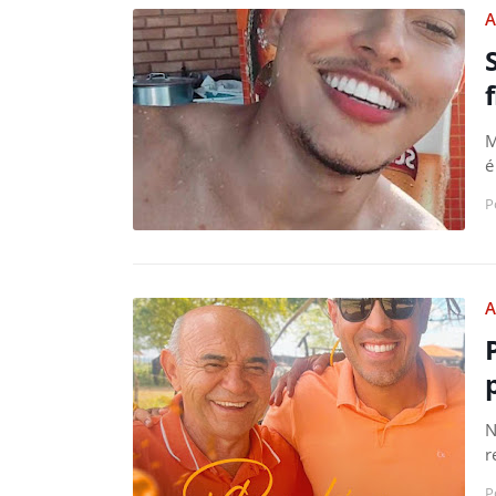
A
M
é
P
A
N
r
P