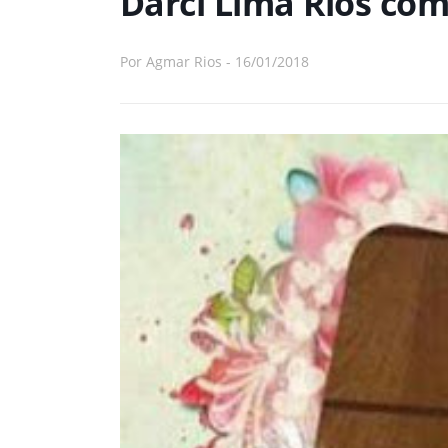
Darci Lima Rios co
Por
Agmar Rios
-
16/01/2018