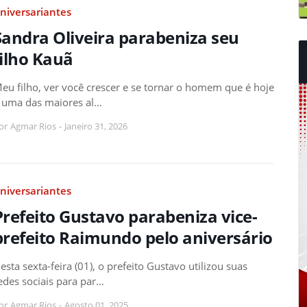
niversariantes
Sandra Oliveira parabeniza seu
filho Kauã
eu filho, ver você crescer e se tornar o homem que é hoje
 uma das maiores al…
or
Agmar Rios
-
Janeiro 31, 2026
niversariantes
Prefeito Gustavo parabeniza vice-
prefeito Raimundo pelo aniversário
esta sexta-feira (01), o prefeito Gustavo utilizou suas
edes sociais para par…
or
Agmar Rios
-
Agosto 01, 2025