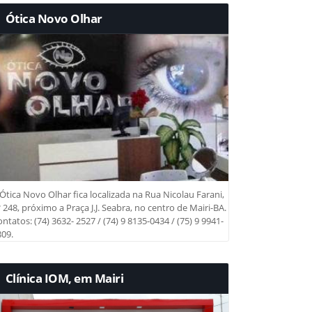
Ótica Novo Olhar
Ótica Novo Olhar fica localizada na Rua Nicolau Farani,
 248, próximo a Praça J.J. Seabra, no centro de Mairi-BA.
ntatos: (74) 3632- 2527 / (74) 9 8135-0434 / (75) 9 9941-
09.
Clínica IOM, em Mairi