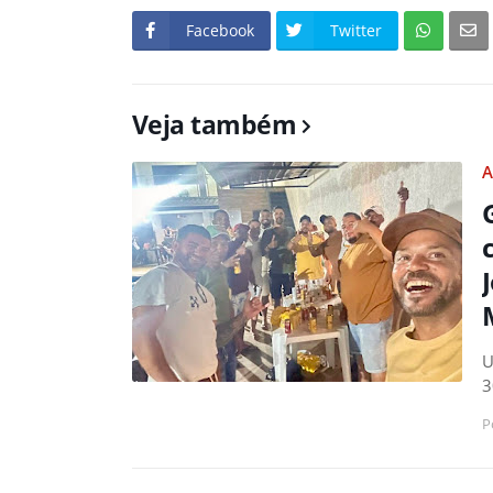
Facebook
Twitter
Veja também
A
U
3
P