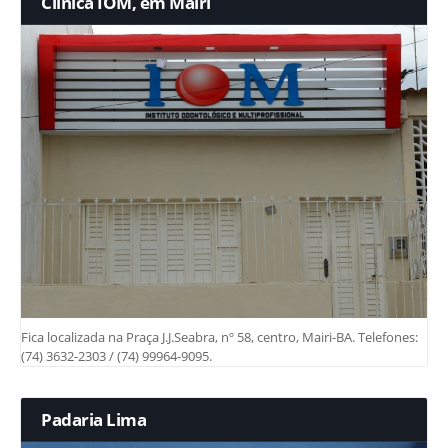
Clínica IOM, em Mairi
Fica localizada na Praça J.J.Seabra, nº 58, centro, Mairi-BA. Telefones:
(74) 3632-2303 / (74) 99964-9095.
Padaria Lima