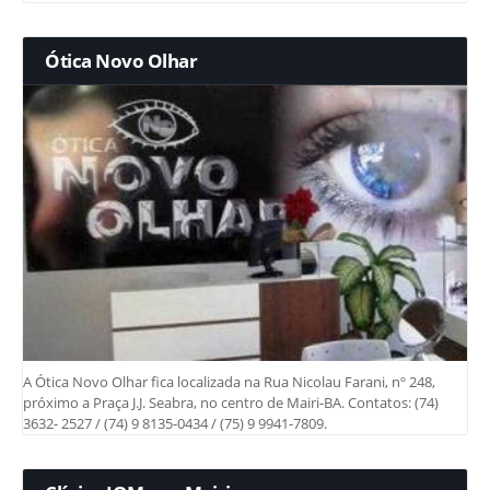
Ótica Novo Olhar
A Ótica Novo Olhar fica localizada na Rua Nicolau Farani, nº 248,
próximo a Praça J.J. Seabra, no centro de Mairi-BA. Contatos: (74)
3632- 2527 / (74) 9 8135-0434 / (75) 9 9941-7809.