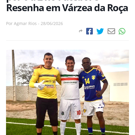
Resenha em Várzea da Roça
Por
Agmar Rios
-
28/06/2026