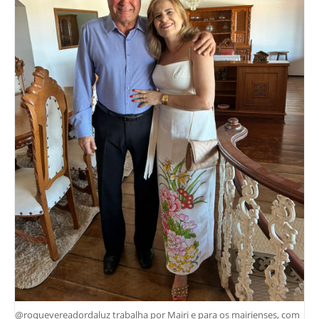
@roquevereadordaluz trabalha por Mairi e para os mairienses, com