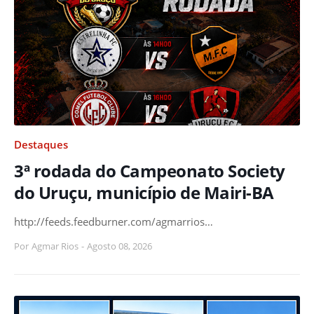
Destaques
3ª rodada do Campeonato Society
do Uruçu, município de Mairi-BA
http://feeds.feedburner.com/agmarrios…
Por
Agmar Rios
-
Agosto 08, 2026