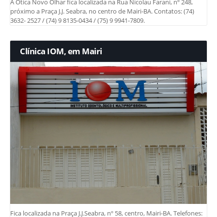
A Ótica Novo Olhar fica localizada na Rua Nicolau Farani, nº 248,
próximo a Praça J.J. Seabra, no centro de Mairi-BA. Contatos: (74)
3632- 2527 / (74) 9 8135-0434 / (75) 9 9941-7809.
Clínica IOM, em Mairi
Fica localizada na Praça J.J.Seabra, nº 58, centro, Mairi-BA. Telefones: