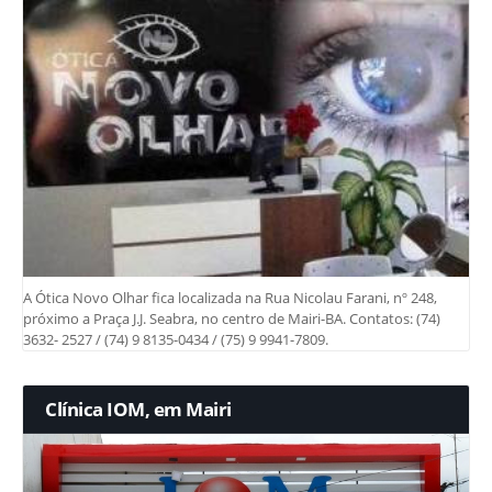
A Ótica Novo Olhar fica localizada na Rua Nicolau Farani, nº 248,
próximo a Praça J.J. Seabra, no centro de Mairi-BA. Contatos: (74)
3632- 2527 / (74) 9 8135-0434 / (75) 9 9941-7809.
Clínica IOM, em Mairi