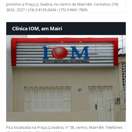
próximo a Praça J.J. Seabra, no centro de Mairi-BA. Contatos: (74)
3632- 2527 / (74) 9 8135-0434 / (75) 9 9941-7809.
Clínica IOM, em Mairi
Fica localizada na Praça J.J.Seabra, nº 58, centro, Mairi-BA. Telefones: