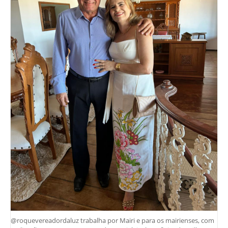
@roquevereadordaluz trabalha por Mairi e para os mairienses, com