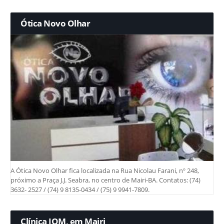
Ótica Novo Olhar
A Ótica Novo Olhar fica localizada na Rua Nicolau Farani, nº 248,
próximo a Praça J.J. Seabra, no centro de Mairi-BA. Contatos: (74)
3632- 2527 / (74) 9 8135-0434 / (75) 9 9941-7809.
Clínica IOM, em Mairi