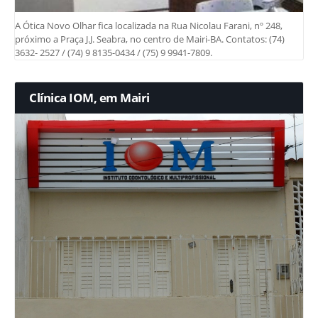
A Ótica Novo Olhar fica localizada na Rua Nicolau Farani, nº 248,
próximo a Praça J.J. Seabra, no centro de Mairi-BA. Contatos: (74)
3632- 2527 / (74) 9 8135-0434 / (75) 9 9941-7809.
Clínica IOM, em Mairi