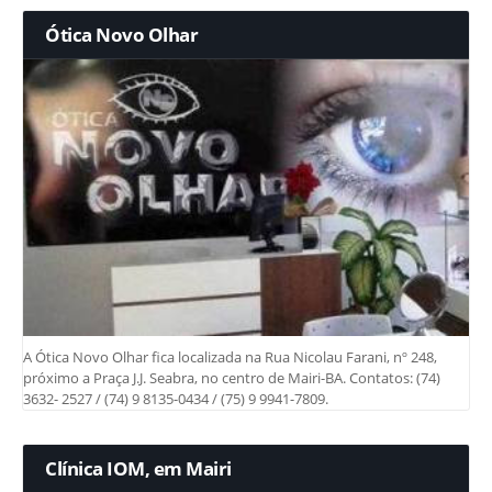
Ótica Novo Olhar
A Ótica Novo Olhar fica localizada na Rua Nicolau Farani, nº 248,
próximo a Praça J.J. Seabra, no centro de Mairi-BA. Contatos: (74)
3632- 2527 / (74) 9 8135-0434 / (75) 9 9941-7809.
Clínica IOM, em Mairi