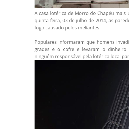
A casa lotérica de Morro do Chapéu mais
quinta-feira, 03 de julho de 2014, as pa
fogo causado pelos meliantes.
Populares informaram que homens invadi
grades e o cofre e levaram o dinheiro
ninguém responsável pela lotérica local par