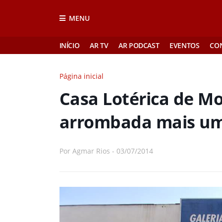
MENU
INÍCIO
AR TV
AR PODCAST
EVENTOS
CO
Página inicial
Casa Lotérica de M
arrombada mais um
Por
Agmar Rios
-
03/07/2014