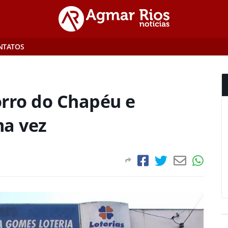
NTATOS
orro do Chapéu e
a vez