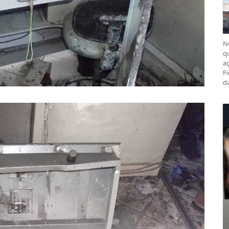
N
q
aç
Fi
da