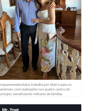
roquevereadordaluz trabalha por Mairi e para os
irienses, com realizações nos quatro cantos do
nicípio, beneficiando milhares de famílias.
Mr. Ynet