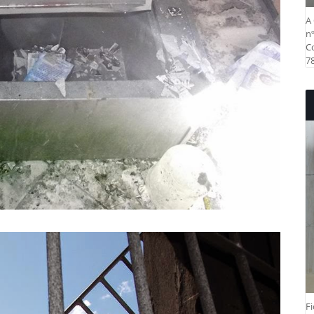
A 
nº
Co
78
Fi