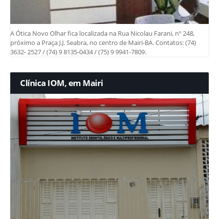
A Ótica Novo Olhar fica localizada na Rua Nicolau Farani, nº 248,
próximo a Praça J.J. Seabra, no centro de Mairi-BA. Contatos: (74)
3632- 2527 / (74) 9 8135-0434 / (75) 9 9941-7809.
Clínica IOM, em Mairi