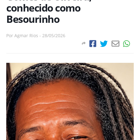
conhecido como
Besourinho
Por
Agmar Rios
-
28/05/2026