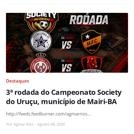
Destaques
3ª rodada do Campeonato Society
do Uruçu, município de Mairi-BA
http://feeds.feedburner.com/agmarrios…
Por
Agmar Rios
-
Agosto 08, 2026