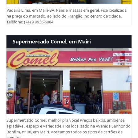
Padaria Lima, em Mairi-BA. Pães e massas em geral. Fica localizada
na praça do mercado, ao lado do Frangão, no centro da cidade.
Telefone: (74) 9 9936-6984.
Supermercado Comel, em Mairi
Supermercado Comel, melhor pra você! Preços baixos, ambiente
agradável, espaço e variedade. Fica localizado na Avenida Senhor do
Bonfim, nº 08, em Mairi. Aceitamos todos os tipos de cartões de
créditos.