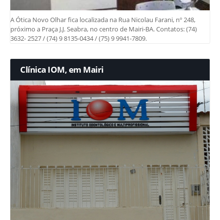
A Ótica Novo Olhar fica localizada na Rua Nicolau Farani, nº 248,
próximo a Praça J.J. Seabra, no centro de Mairi-BA. Contatos: (74)
3632- 2527 / (74) 9 8135-0434 / (75) 9 9941-7809.
Clínica IOM, em Mairi