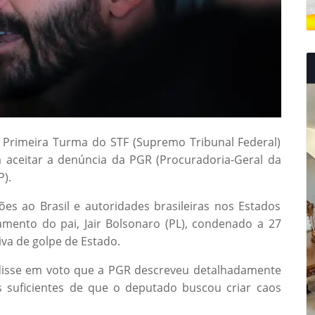
a Primeira Turma do STF (Supremo Tribunal Federal)
a aceitar a denúncia da PGR (Procuradoria-Geral da
).
es ao Brasil e autoridades brasileiras nos Estados
lgamento do pai, Jair Bolsonaro (PL), condenado a 27
iva de golpe de Estado.
 disse em voto que a PGR descreveu detalhadamente
 suficientes de que o deputado buscou criar caos