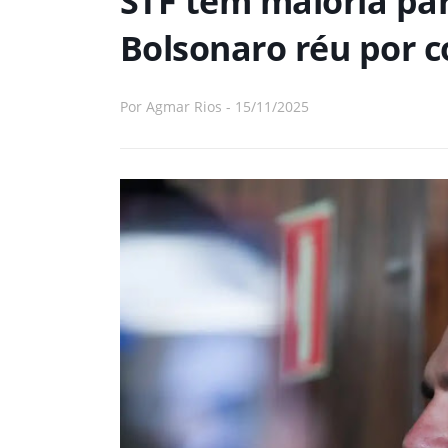
STF tem maioria pa
Bolsonaro réu por 
Por
Agmar Rios
-
15/11/2025