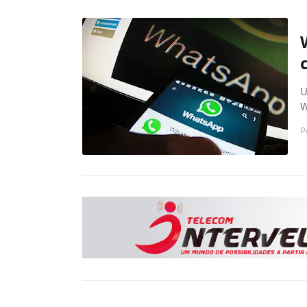
U
W
P