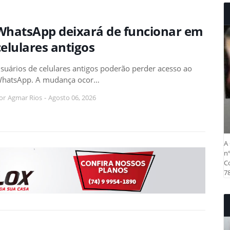
WhatsApp deixará de funcionar em
celulares antigos
suários de celulares antigos poderão perder acesso ao
hatsApp. A mudança ocor…
or
Agmar Rios
-
Agosto 06, 2026
A 
nº
Co
78