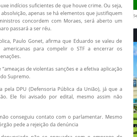
uxe indícios suficientes de que houve crime. Ou seja,
 absolvição, apenas se há elementos que justifiquem
Se
 ministros concordem com Moraes, será aberto um
aro passará a ser réu.
lica, Paulo Gonet, afirma que Eduardo se valeu de
 americanas para compelir o STF a encerrar os
denações.
ameaças de violentas sanções e a efetiva aplicação
s do Supremo.
a pela DPU (Defensoria Pública da União), já que a
ação. Ele foi avisado por edital, mesmo assim não
 não conseguiu contato com o parlamentar. Mesmo
órgão pede a rejeição da denúncia
al denunciado não se enquadra com o emprego de