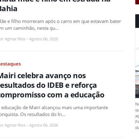
Bahia
ãe e filho morreram após o carro em que estavam bater
m um caminhão, nesta qu…
or
Agmar Rios
-
Agosto 06, 2026
estaques
Mairi celebra avanço nos
resultados do IDEB e reforça
compromisso com a educação
N
 educação de Mairi alcançou mais uma importante
q
onquista. Os resultados do Ín…
aç
Fi
or
Agmar Rios
-
Agosto 06, 2026
da