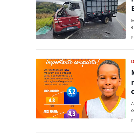
M
e
P
D
A
c
P