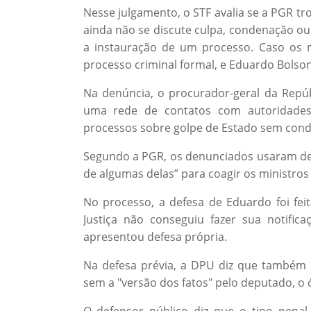
Nesse julgamento, o STF avalia se a PGR tro
ainda não se discute culpa, condenação ou
a instauração de um processo. Caso os
processo criminal formal, e Eduardo Bolson
Na denúncia, o procurador-geral da Repúb
uma rede de contatos com autoridades
processos sobre golpe de Estado sem con
Segundo a PGR, os denunciados usaram de “
de algumas delas” para coagir os ministro
No processo, a defesa de Eduardo foi feit
Justiça não conseguiu fazer sua notific
apresentou defesa própria.
Na defesa prévia, a DPU diz que também
sem a "versão dos fatos" pelo deputado, o 
O defensor público diz que o tipo pen