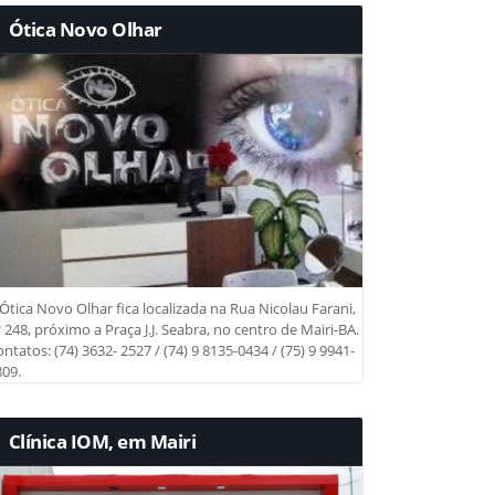
Ótica Novo Olhar
Ótica Novo Olhar fica localizada na Rua Nicolau Farani,
 248, próximo a Praça J.J. Seabra, no centro de Mairi-BA.
ntatos: (74) 3632- 2527 / (74) 9 8135-0434 / (75) 9 9941-
09.
Clínica IOM, em Mairi