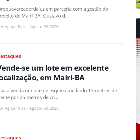
roquevereadordaluz em parceria com a gestão do
refeito de Mairi-BA, Gustavo d…
or
Agmar Rios
-
Agosto 08, 2026
estaques
Vende-se um lote em excelente
localização, em Mairi-BA
stá à venda um lote de esquina medindo 13 metros de
rente por 25 metros de co…
or
Agmar Rios
-
Agosto 08, 2026
estaques