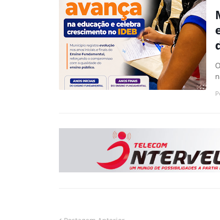
O
n
P