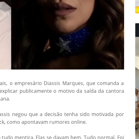
iais, o empresário Diassis Marques, que comanda a
explicar publicamente o motivo da saída da cantora
mana.
assis negou que a decisão tenha sido motivada por
vick, como apontavam rumores online.
 tudo mentira. Elas se davam bem. Tudo normal. Foi