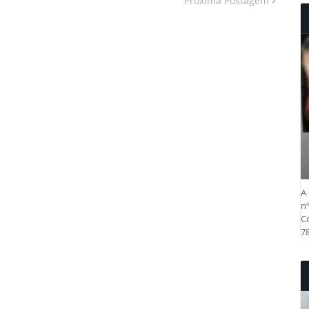
Próxima Postagem
A 
nº
Co
78