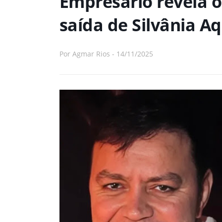
Empresário revela o
saída de Silvânia A
Por
Agmar Rios
-
14/11/2025