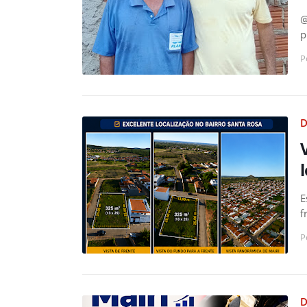
@
p
P
D
E
f
P
D