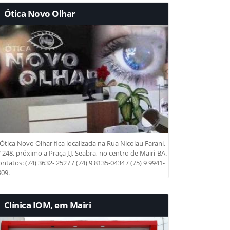
Ótica Novo Olhar
Ótica Novo Olhar fica localizada na Rua Nicolau Farani,
 248, próximo a Praça J.J. Seabra, no centro de Mairi-BA.
ntatos: (74) 3632- 2527 / (74) 9 8135-0434 / (75) 9 9941-
09.
Clínica IOM, em Mairi