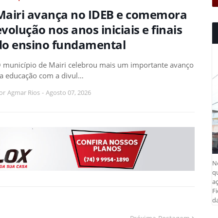
Mairi avança no IDEB e comemora
evolução nos anos iniciais e finais
do ensino fundamental
 município de Mairi celebrou mais um importante avanço
a educação com a divul…
or
Agmar Rios
-
Agosto 07, 2026
N
q
aç
Fi
da