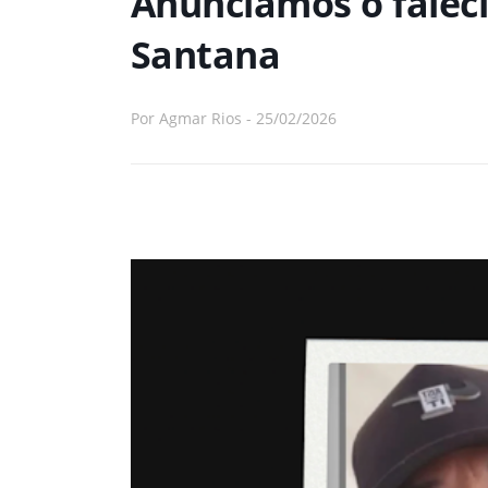
Anunciamos o faleci
Santana
Por
Agmar Rios
-
25/02/2026