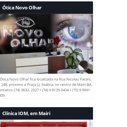
Ótica Novo Olhar
Ótica Novo Olhar fica localizada na Rua Nicolau Farani,
 248, próximo a Praça J.J. Seabra, no centro de Mairi-BA.
ntatos: (74) 3632- 2527 / (74) 9 8135-0434 / (75) 9 9941-
09.
Clínica IOM, em Mairi