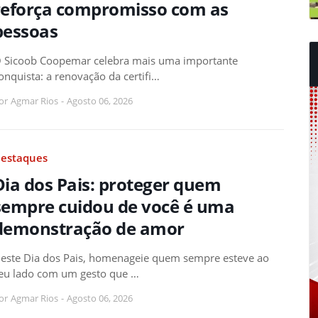
reforça compromisso com as
pessoas
 Sicoob Coopemar celebra mais uma importante
onquista: a renovação da certifi…
or
Agmar Rios
-
Agosto 06, 2026
estaques
Dia dos Pais: proteger quem
sempre cuidou de você é uma
demonstração de amor
este Dia dos Pais, homenageie quem sempre esteve ao
eu lado com um gesto que …
or
Agmar Rios
-
Agosto 06, 2026