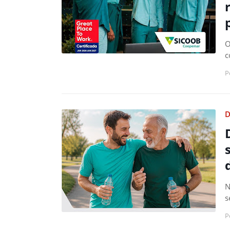
O
c
P
D
N
s
P