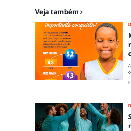
Veja também
D
A
c
P
D