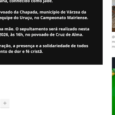
@
ma
mu