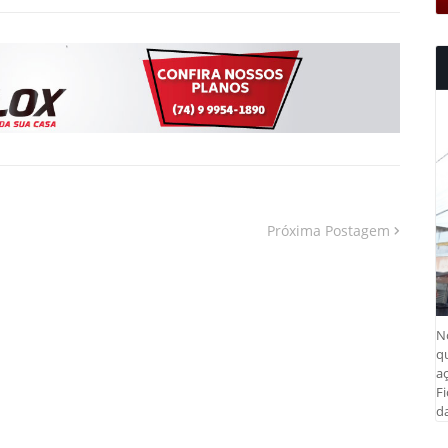
Próxima Postagem
N
q
aç
Fi
da