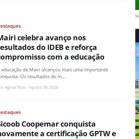
Se
estaques
Mairi celebra avanço nos
resultados do IDEB e reforça
compromisso com a educação
 educação de Mairi alcançou mais uma importante
onquista. Os resultados do Ín…
or
Agmar Rios
-
Agosto 06, 2026
estaques
Sicoob Coopemar conquista
novamente a certificação GPTW e