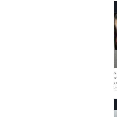
A 
nº
Co
78