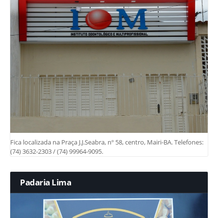
Fica localizada na Praça J.J.Seabra, nº 58, centro, Mairi-BA. Telefones:
(74) 3632-2303 / (74) 99964-9095.
Padaria Lima