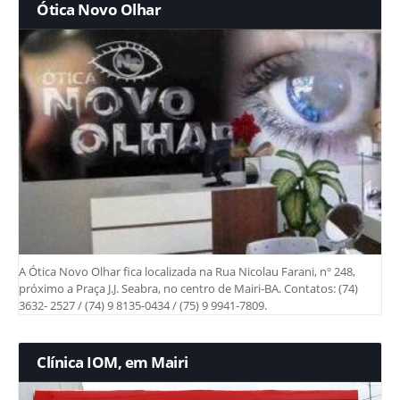
Ótica Novo Olhar
A Ótica Novo Olhar fica localizada na Rua Nicolau Farani, nº 248,
próximo a Praça J.J. Seabra, no centro de Mairi-BA. Contatos: (74)
3632- 2527 / (74) 9 8135-0434 / (75) 9 9941-7809.
Clínica IOM, em Mairi