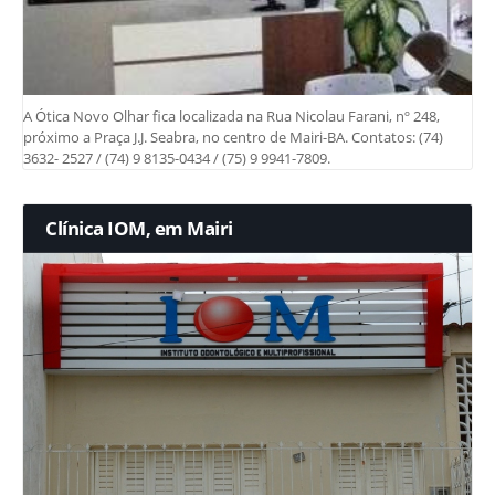
A Ótica Novo Olhar fica localizada na Rua Nicolau Farani, nº 248,
próximo a Praça J.J. Seabra, no centro de Mairi-BA. Contatos: (74)
3632- 2527 / (74) 9 8135-0434 / (75) 9 9941-7809.
Clínica IOM, em Mairi