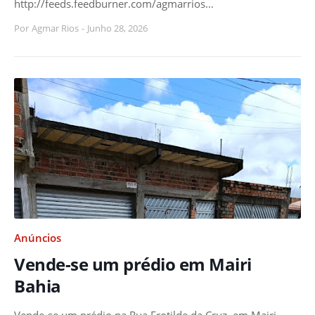
http://feeds.feedburner.com/agmarrios…
Por
Agmar Rios
-
Junho 28, 2026
Anúncios
Vende-se um prédio em Mairi
Bahia
Vende-se um prédio na Rua Erotilde da Cruz, em Mairi