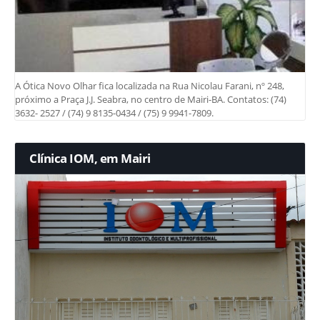
A Ótica Novo Olhar fica localizada na Rua Nicolau Farani, nº 248,
próximo a Praça J.J. Seabra, no centro de Mairi-BA. Contatos: (74)
3632- 2527 / (74) 9 8135-0434 / (75) 9 9941-7809.
Clínica IOM, em Mairi