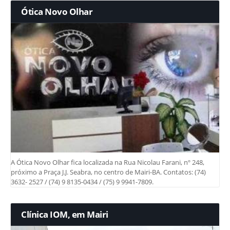
Ótica Novo Olhar
A Ótica Novo Olhar fica localizada na Rua Nicolau Farani, nº 248,
próximo a Praça J.J. Seabra, no centro de Mairi-BA. Contatos: (74)
3632- 2527 / (74) 9 8135-0434 / (75) 9 9941-7809.
Clínica IOM, em Mairi