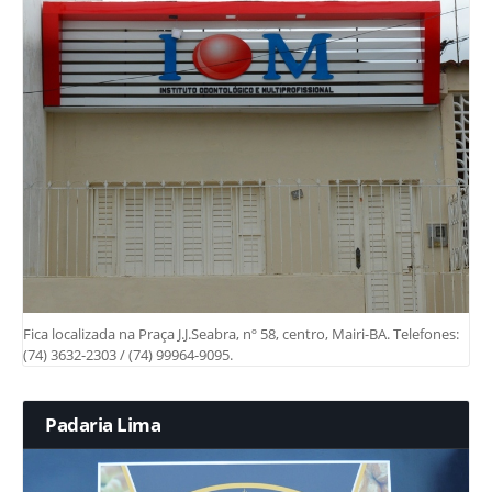
Fica localizada na Praça J.J.Seabra, nº 58, centro, Mairi-BA. Telefones:
(74) 3632-2303 / (74) 99964-9095.
Padaria Lima