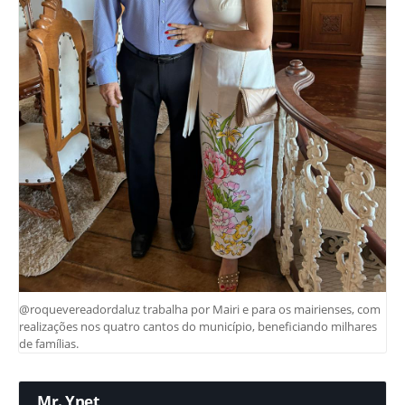
@roquevereadordaluz trabalha por Mairi e para os mairienses, com
realizações nos quatro cantos do município, beneficiando milhares
de famílias.
Mr. Ynet