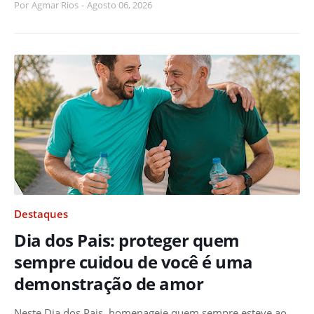
Por
Agmar Rios
-
Agosto 06, 2026
Destaques
Dia dos Pais: proteger quem
sempre cuidou de você é uma
demonstração de amor
Neste Dia dos Pais, homenageie quem sempre esteve ao