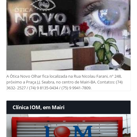
A Ótica Novo Olhar fica localizada na Rua Nicolau Farani, nº 248,
próximo a Praça J.J. Seabra, no centro de Mairi-BA. Contatos: (74)
3632- 2527 / (74) 9 8135-0434 / (75) 9 9941-7809.
Clínica IOM, em Mairi