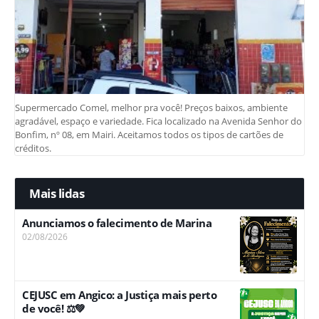
Supermercado Comel, melhor pra você! Preços baixos, ambiente
agradável, espaço e variedade. Fica localizado na Avenida Senhor do
Bonfim, nº 08, em Mairi. Aceitamos todos os tipos de cartões de
créditos.
Mais lidas
Anunciamos o falecimento de Marina
02/08/2026
CEJUSC em Angico: a Justiça mais perto
de você! ⚖️💚