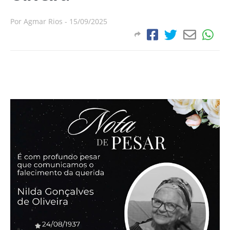
Por
Agmar Rios
-
15/09/2025