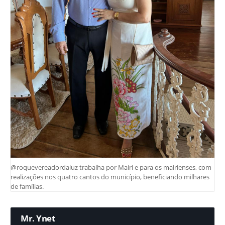
@roquevereadordaluz trabalha por Mairi e para os mairienses, com
realizações nos quatro cantos do município, beneficiando milhares
de famílias.
Mr. Ynet