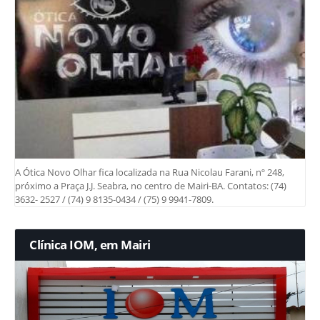
A Ótica Novo Olhar fica localizada na Rua Nicolau Farani, nº 248,
próximo a Praça J.J. Seabra, no centro de Mairi-BA. Contatos: (74)
3632- 2527 / (74) 9 8135-0434 / (75) 9 9941-7809.
Clínica IOM, em Mairi