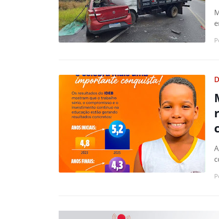
M
e
P
D
A
c
P