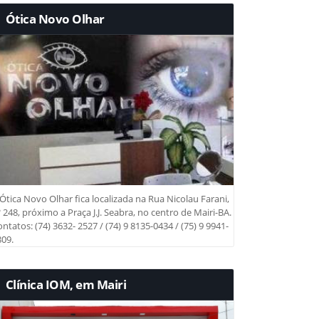
Ótica Novo Olhar
Ótica Novo Olhar fica localizada na Rua Nicolau Farani,
 248, próximo a Praça J.J. Seabra, no centro de Mairi-BA.
ntatos: (74) 3632- 2527 / (74) 9 8135-0434 / (75) 9 9941-
09.
Clínica IOM, em Mairi