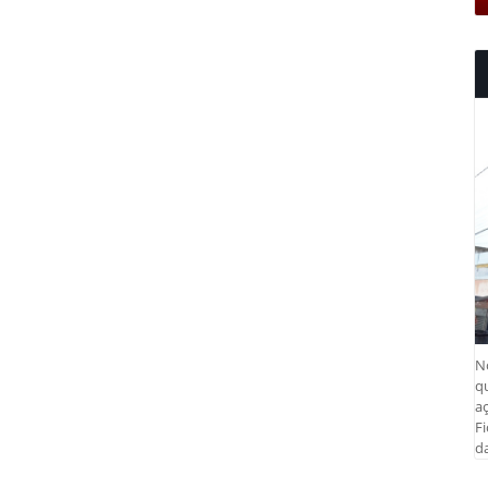
N
q
aç
Fi
da