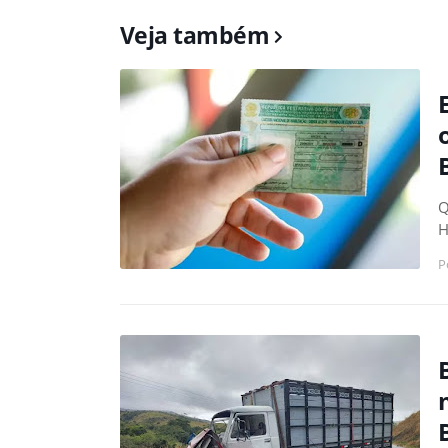
Veja também
Q
H
P