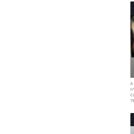
A 
nº
Co
78