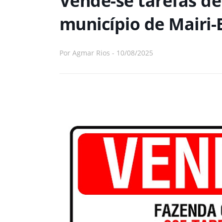
Vende-se tarefas de
município de Mairi-
Por
Agmar Rios
-
10/08/2025