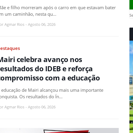
ãe e filho morreram após o carro em que estavam bater
m um caminhão, nesta qu…
Se
or
Agmar Rios
-
Agosto 06, 2026
estaques
Mairi celebra avanço nos
resultados do IDEB e reforça
compromisso com a educação
 educação de Mairi alcançou mais uma importante
onquista. Os resultados do Ín…
or
Agmar Rios
-
Agosto 06, 2026