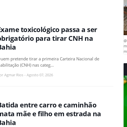
Exame toxicológico passa a ser
obrigatório para tirar CNH na
@
Bahia
ma
mu
uem pretende tirar a primeira Carteira Nacional de
abilitação (CNH) nas categ…
or
Agmar Rios
-
Agosto 07, 2026
Batida entre carro e caminhão
mata mãe e filho em estrada na
Bahia