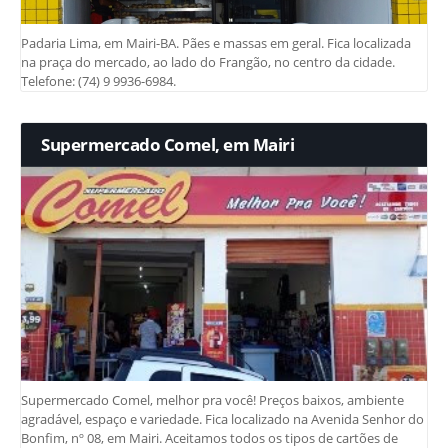
Padaria Lima, em Mairi-BA. Pães e massas em geral. Fica localizada
na praça do mercado, ao lado do Frangão, no centro da cidade.
Telefone: (74) 9 9936-6984.
Supermercado Comel, em Mairi
Supermercado Comel, melhor pra você! Preços baixos, ambiente
agradável, espaço e variedade. Fica localizado na Avenida Senhor do
Bonfim, nº 08, em Mairi. Aceitamos todos os tipos de cartões de