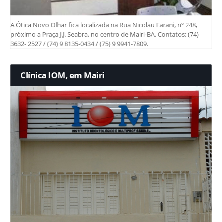
A Ótica Novo Olhar fica localizada na Rua Nicolau Farani, nº 248,
próximo a Praça J.J. Seabra, no centro de Mairi-BA. Contatos: (74)
3632- 2527 / (74) 9 8135-0434 / (75) 9 9941-7809.
Clínica IOM, em Mairi