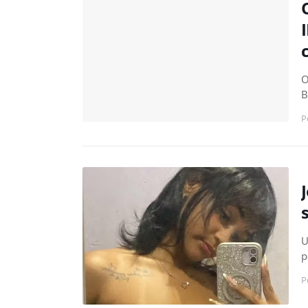
O
B
P
U
p
P