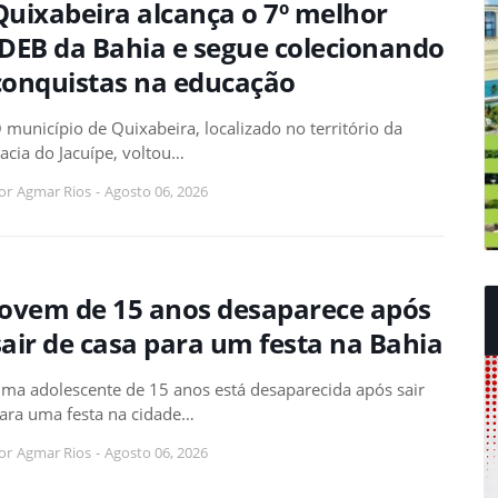
Quixabeira alcança o 7º melhor
IDEB da Bahia e segue colecionando
conquistas na educação
 município de Quixabeira, localizado no território da
acia do Jacuípe, voltou…
or
Agmar Rios
-
Agosto 06, 2026
Jovem de 15 anos desaparece após
sair de casa para um festa na Bahia
ma adolescente de 15 anos está desaparecida após sair
ara uma festa na cidade…
or
Agmar Rios
-
Agosto 06, 2026