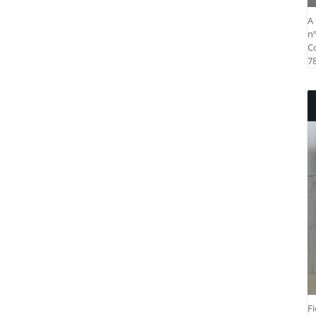
A 
nº
Co
78
Fi