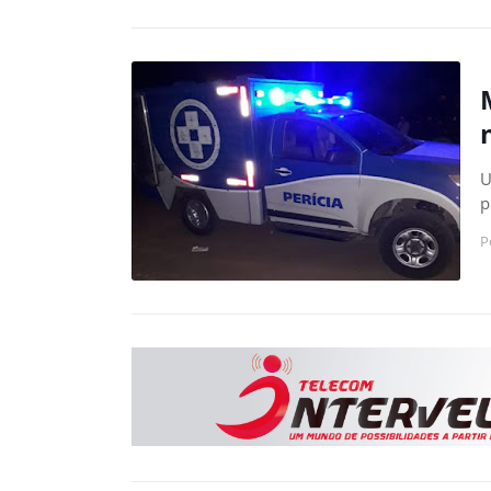
U
p
P