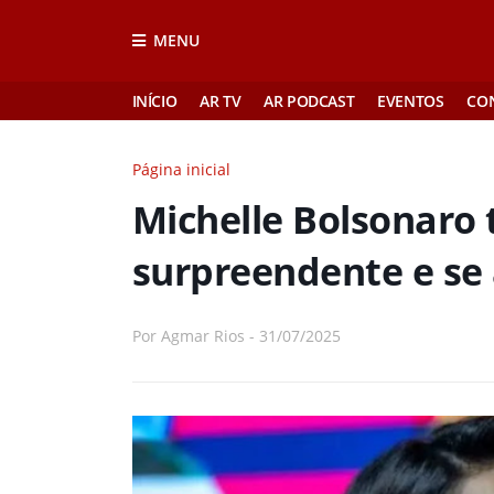
MENU
INÍCIO
AR TV
AR PODCAST
EVENTOS
CO
Página inicial
Michelle Bolsonaro
surpreendente e se
Por
Agmar Rios
-
31/07/2025