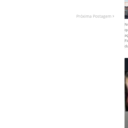
Próxima Postagem
N
q
aç
Fi
da