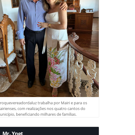
roquevereadordaluz trabalha por Mairi e para os
irienses, com realizações nos quatro cantos do
nicípio, beneficiando milhares de famílias.
Mr. Ynet