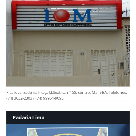
Fica localizada na Praça J.J.Seabra, nº 58, centro, Mairi-BA. Telefones:
(74) 3632-2303 / (74) 99964-9095.
Padaria Lima