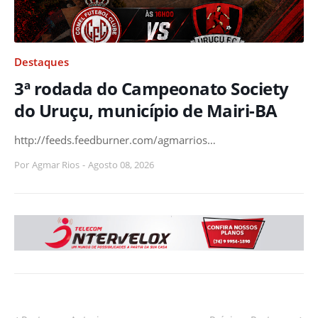
Destaques
3ª rodada do Campeonato Society
do Uruçu, município de Mairi-BA
http://feeds.feedburner.com/agmarrios…
Por
Agmar Rios
-
Agosto 08, 2026