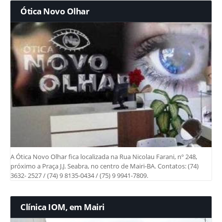
Ótica Novo Olhar
A Ótica Novo Olhar fica localizada na Rua Nicolau Farani, nº 248,
próximo a Praça J.J. Seabra, no centro de Mairi-BA. Contatos: (74)
3632- 2527 / (74) 9 8135-0434 / (75) 9 9941-7809.
Clínica IOM, em Mairi