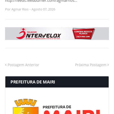
http://feeds.feedburner.com/agmarrios…
Por
Agmar Rios
-
Agosto 07, 2026
Postagem Anterior
Próxima Postagem
PREFEITURA DE MAIRI