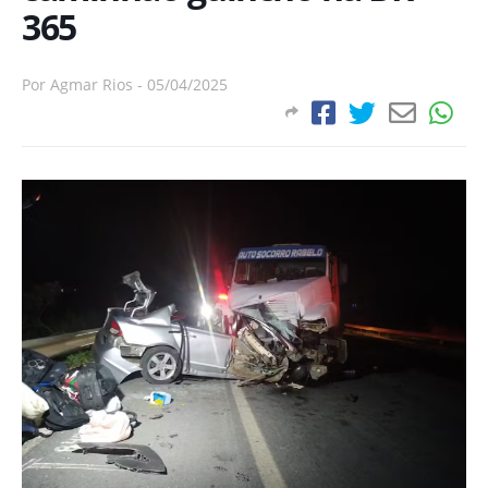
365
Por
Agmar Rios
-
05/04/2025