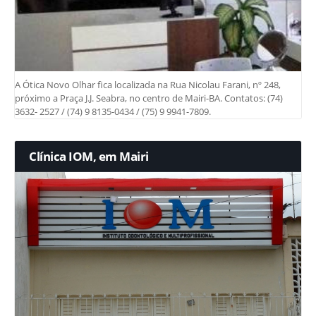
A Ótica Novo Olhar fica localizada na Rua Nicolau Farani, nº 248,
próximo a Praça J.J. Seabra, no centro de Mairi-BA. Contatos: (74)
3632- 2527 / (74) 9 8135-0434 / (75) 9 9941-7809.
Clínica IOM, em Mairi