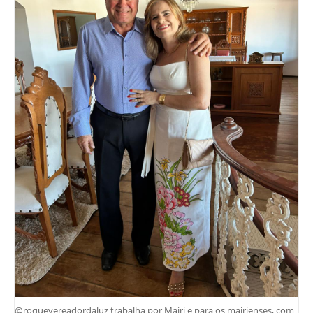
@roquevereadordaluz trabalha por Mairi e para os mairienses, com