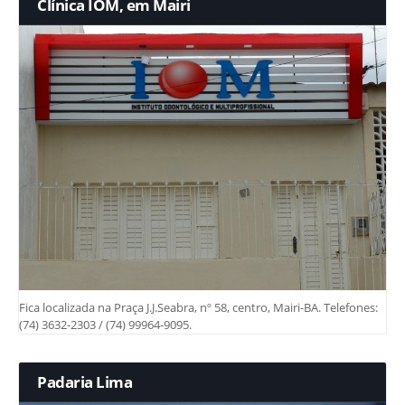
Clínica IOM, em Mairi
Fica localizada na Praça J.J.Seabra, nº 58, centro, Mairi-BA. Telefones:
(74) 3632-2303 / (74) 99964-9095.
Padaria Lima