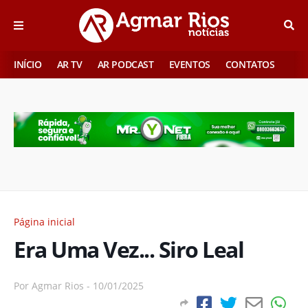
INÍCIO
AR TV
AR PODCAST
EVENTOS
CONTATOS
Página inicial
Era Uma Vez... Siro Leal
Por
Agmar Rios
-
10/01/2025