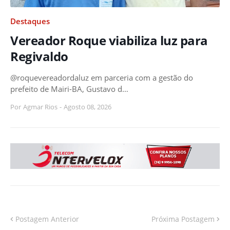
Destaques
Vereador Roque viabiliza luz para
Regivaldo
@roquevereadordaluz em parceria com a gestão do
prefeito de Mairi-BA, Gustavo d…
Por
Agmar Rios
-
Agosto 08, 2026
Postagem Anterior
Próxima Postagem