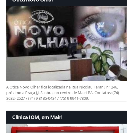
A Ótica Novo Olhar fica localizada na Rua Nicolau Farani, nº 248,
próximo a Praça J.J. Seabra, no centro de Mairi-BA. Contatos: (74)
3632- 2527 / (74) 9 8135-0434 / (75) 9 9941-7809.
Clínica IOM, em Mairi