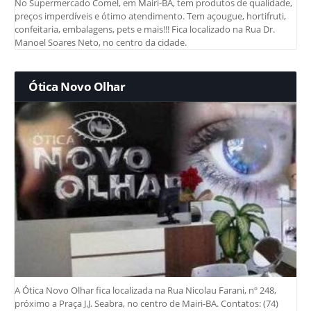
No Supermercado Comel, em Mairi-BA, tem produtos de qualidade,
preços imperdíveis e ótimo atendimento. Tem açougue, hortifruti,
confeitaria, embalagens, pets e mais!!! Fica localizado na Rua Dr.
Manoel Soares Neto, no centro da cidade.
Ótica Novo Olhar
A Ótica Novo Olhar fica localizada na Rua Nicolau Farani, nº 248,
próximo a Praça J.J. Seabra, no centro de Mairi-BA. Contatos: (74)