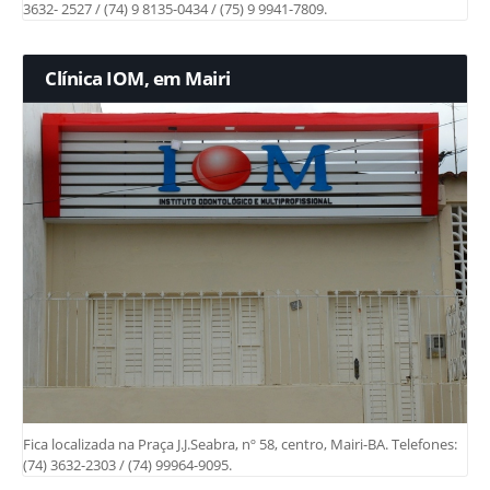
3632- 2527 / (74) 9 8135-0434 / (75) 9 9941-7809.
Clínica IOM, em Mairi
Fica localizada na Praça J.J.Seabra, nº 58, centro, Mairi-BA. Telefones:
(74) 3632-2303 / (74) 99964-9095.