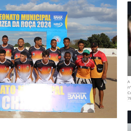
A 
nº
Co
78