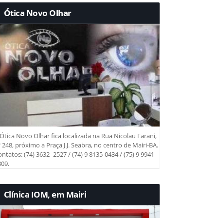
Ótica Novo Olhar
Ótica Novo Olhar fica localizada na Rua Nicolau Farani,
 248, próximo a Praça J.J. Seabra, no centro de Mairi-BA.
ntatos: (74) 3632- 2527 / (74) 9 8135-0434 / (75) 9 9941-
09.
Clínica IOM, em Mairi