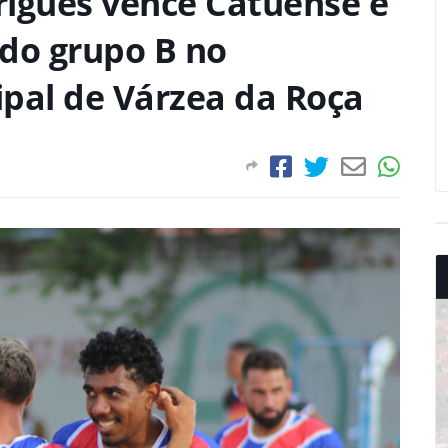
rigues vence Catuense e
 do grupo B no
al de Várzea da Roça