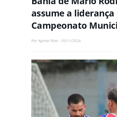
Bahia de Mário Rod
assume a liderança
Campeonato Municip
Por
Agmar Rios
-
05/11/2024