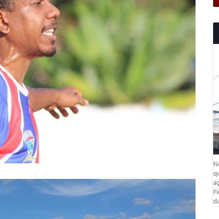
N
q
aç
Fi
da