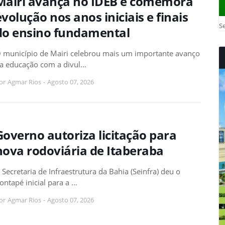
Mairi avança no IDEB e comemora
evolução nos anos iniciais e finais
Se
do ensino fundamental
 município de Mairi celebrou mais um importante avanço
a educação com a divul…
or
Agmar Rios
-
Agosto 07, 2026
Governo autoriza licitação para
nova rodoviária de Itaberaba
 Secretaria de Infraestrutura da Bahia (Seinfra) deu o
ontapé inicial para a …
or
Agmar Rios
-
Agosto 07, 2026