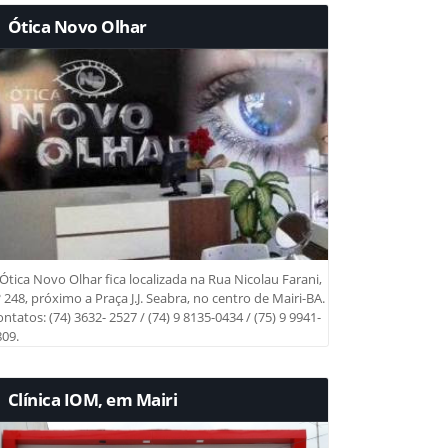
Ótica Novo Olhar
Ótica Novo Olhar fica localizada na Rua Nicolau Farani,
 248, próximo a Praça J.J. Seabra, no centro de Mairi-BA.
ntatos: (74) 3632- 2527 / (74) 9 8135-0434 / (75) 9 9941-
09.
Clínica IOM, em Mairi