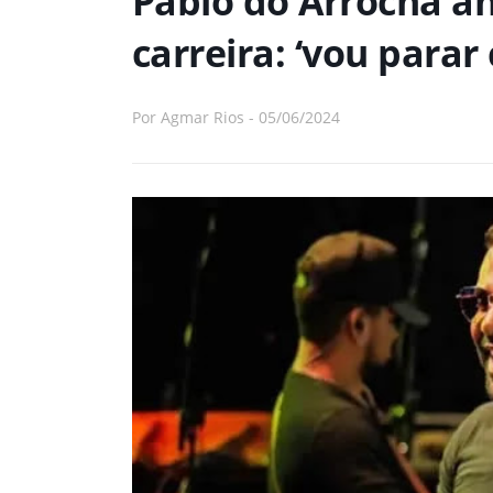
Pablo do Arrocha a
carreira: ‘vou parar
Por
Agmar Rios
-
05/06/2024