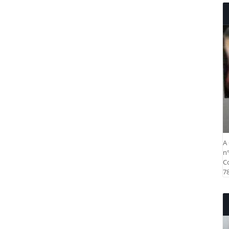
A 
nº
Co
78