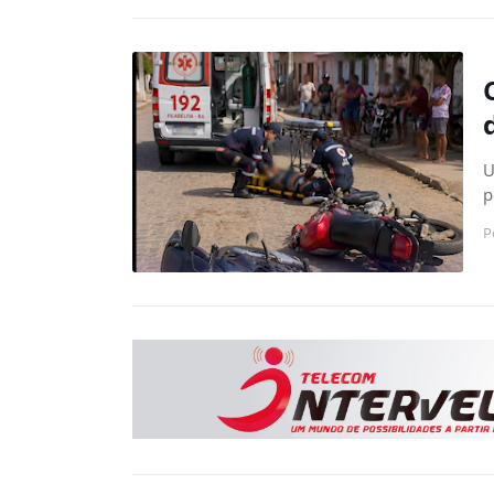
U
p
P