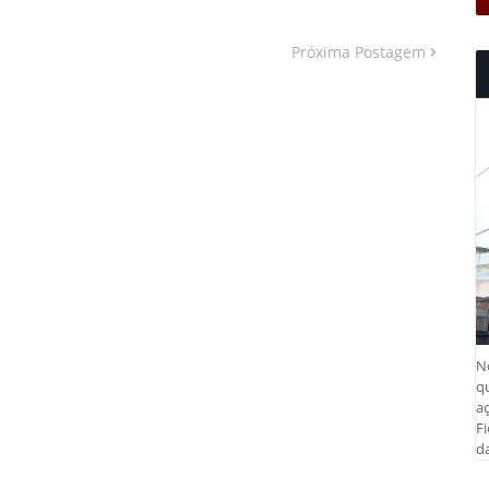
Próxima Postagem
N
q
aç
Fi
da