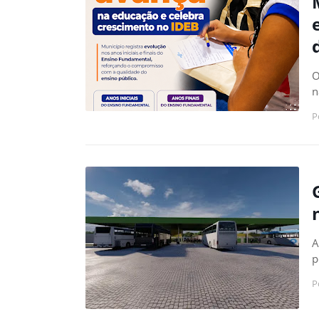
O
n
P
A
p
P