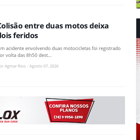
Colisão entre duas motos deixa
dois feridos
m acidente envolvendo duas motocicletas foi registrado
or volta das 8h50 dest…
or
Agmar Rios
-
Agosto 07, 2026