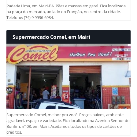
Padaria Lima, em Mairi-BA. Pães e massas em geral. Fica localizada
na praça do mercado, ao lado do Frangão, no centro da cidade.
Telefone: (74) 9 9936-6984.
Supermercado Comel, em Mairi
Supermercado Comel, melhor pra você! Preços baixos, ambiente
agradável, espaço e variedade. Fica localizado na Avenida Senhor do
Bonfim, nº 08, em Mairi. Aceitamos todos os tipos de cartões de
créditos.