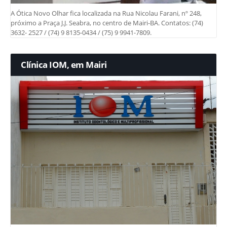
A Ótica Novo Olhar fica localizada na Rua Nicolau Farani, nº 248,
próximo a Praça J.J. Seabra, no centro de Mairi-BA. Contatos: (74)
3632- 2527 / (74) 9 8135-0434 / (75) 9 9941-7809.
Clínica IOM, em Mairi