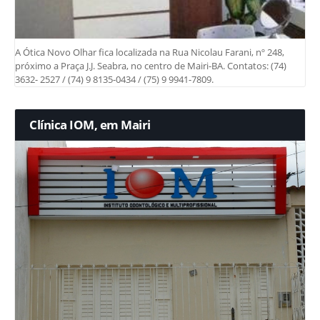
A Ótica Novo Olhar fica localizada na Rua Nicolau Farani, nº 248,
próximo a Praça J.J. Seabra, no centro de Mairi-BA. Contatos: (74)
3632- 2527 / (74) 9 8135-0434 / (75) 9 9941-7809.
Clínica IOM, em Mairi