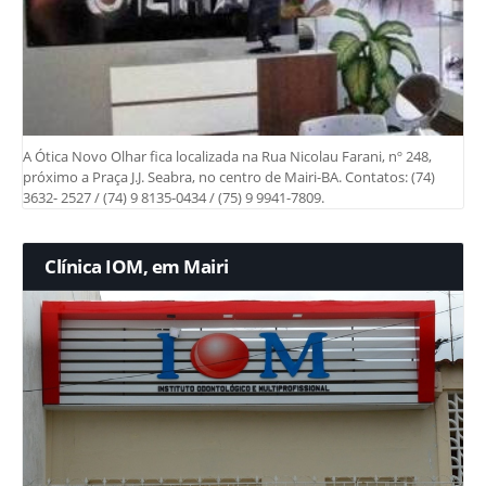
A Ótica Novo Olhar fica localizada na Rua Nicolau Farani, nº 248,
próximo a Praça J.J. Seabra, no centro de Mairi-BA. Contatos: (74)
3632- 2527 / (74) 9 8135-0434 / (75) 9 9941-7809.
Clínica IOM, em Mairi