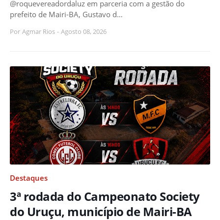
@roquevereadordaluz em parceria com a gestão do
prefeito de Mairi-BA, Gustavo d…
Por
Agmar Rios
-
Agosto 08, 2026
Destaques
3ª rodada do Campeonato Society
do Uruçu, município de Mairi-BA