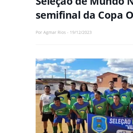
Seleção de Mundo N
semifinal da Copa 
Por
Agmar Rios
-
19/12/2023