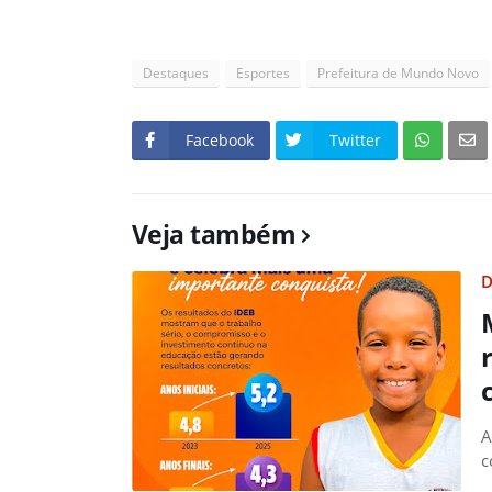
Destaques
Esportes
Prefeitura de Mundo Novo
Facebook
Twitter
Veja também
D
A
c