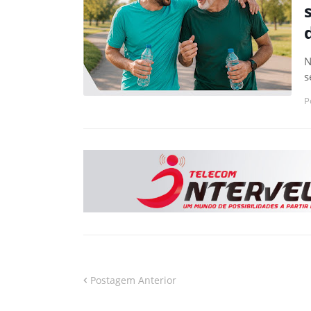
N
s
P
Postagem Anterior