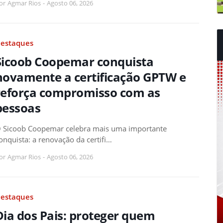
or
Agmar Rios
-
Agosto 06, 2026
estaques
Sicoob Coopemar conquista
novamente a certificação GPTW e
reforça compromisso com as
pessoas
 Sicoob Coopemar celebra mais uma importante
onquista: a renovação da certifi…
or
Agmar Rios
-
Agosto 06, 2026
estaques
Dia dos Pais: proteger quem