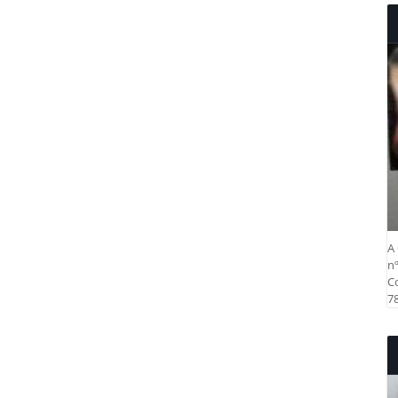
A 
nº
Co
78