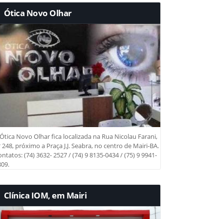
Ótica Novo Olhar
Ótica Novo Olhar fica localizada na Rua Nicolau Farani,
 248, próximo a Praça J.J. Seabra, no centro de Mairi-BA.
ntatos: (74) 3632- 2527 / (74) 9 8135-0434 / (75) 9 9941-
09.
Clínica IOM, em Mairi