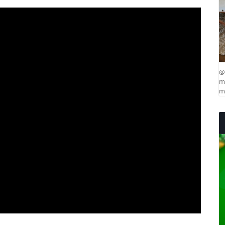
@
ma
mu