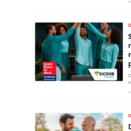
P
D
O
c
P
D