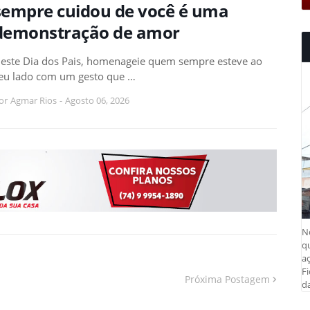
sempre cuidou de você é uma
demonstração de amor
este Dia dos Pais, homenageie quem sempre esteve ao
eu lado com um gesto que …
or
Agmar Rios
-
Agosto 06, 2026
N
q
aç
Fi
Próxima Postagem
da